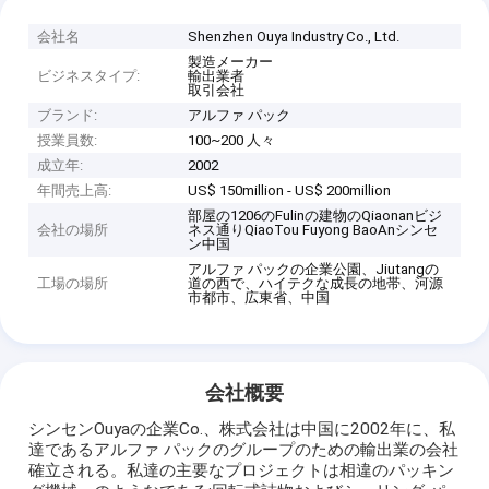
会社名
Shenzhen Ouya Industry Co., Ltd.
製造メーカー
ビジネスタイプ:
輸出業者
取引会社
ブランド:
アルファ パック
授業員数:
100~200 人々
成立年:
2002
年間売上高:
US$ 150million - US$ 200million
部屋の1206のFulinの建物のQiaonanビジ
会社の場所
ネス通りQiaoTou Fuyong BaoAnシンセ
ン中国
アルファ パックの企業公園、Jiutangの
工場の場所
道の西で、ハイテクな成長の地帯、河源
市都市、広東省、中国
会社概要
シンセンOuyaの企業Co.、株式会社は中国に2002年に、私
達であるアルファ パックのグループのための輸出業の会社
確立される。私達の主要なプロジェクトは相違のパッキン