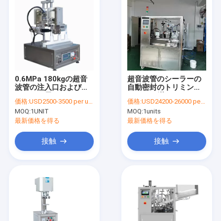
0.6MPa 180kgの超音
超音波管のシーラーの
波管の注入口およびシ
自動密封のトリミング
ーラーの長さ1000mm
2.6KWを満たすPE
価格:
USD2500-3500 per unit
価格:
USD24200-26000 per unit
の管の満ちる密封機械
10ml
MOQ:
1UNIT
MOQ:
1units
最新価格を得る
最新価格を得る
接触
接触
ホーム
製品
企業情報