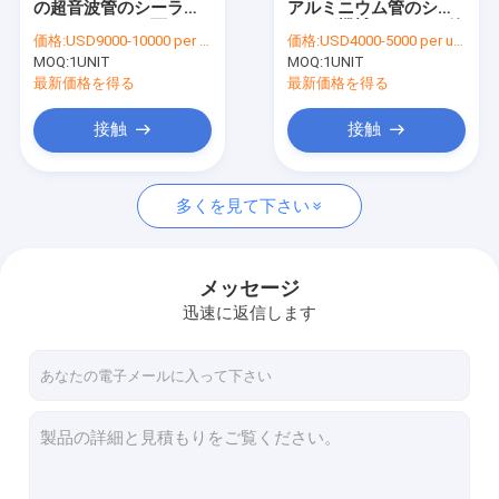
の超音波管のシーラー
アルミニウム管のシー
びんの満ち、おおう機械
PLCのタッチ画面のパ
リング機械、0.6MPa管
価格:
USD9000-10000 per unit
価格:
USD4000-5000 per unit
ッキング
のシーラー
MOQ:
サーボ ピストン注入口
1UNIT
MOQ:
1UNIT
最新価格を得る
最新価格を得る
カートンのシーリング機械
接触
接触
機械を作る使い捨て可能なマスク
多くを見て下さい
メッセージ
迅速に返信します