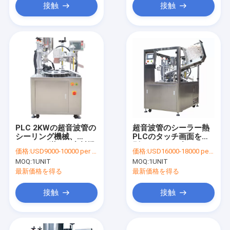
接触
接触
PLC 2KWの超音波管の
超音波管のシーラー熱
シーリング機械、
PLCのタッチ画面を識
20bpmは満ち、密封機
別する304SS印
価格:
USD9000-10000 per unit
価格:
USD16000-18000 per unit
械を貼る
MOQ:
1UNIT
MOQ:
1UNIT
最新価格を得る
最新価格を得る
接触
接触