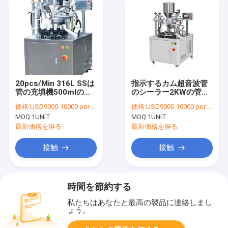
20pcs/Min 316L SSは
指示するカム超音波管
管の充填機500mlの暖
のシーラー2KWの管の
房の混合を貼る
詰物を追跡する
価格:
USD9000-10000 per unit
価格:
USD9000-10000 per unit
MOQ:
1UNIT
MOQ:
1UNIT
最新価格を得る
最新価格を得る
接触
接触
時間を節約する
私たちはあなたと最高の製品に連絡しまし
ょう。