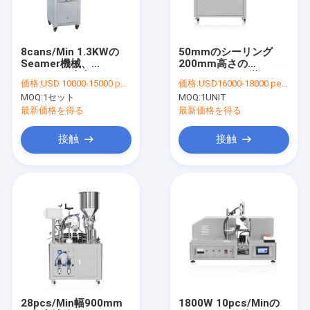
お問い合わせ
8cans/Min 1.3KWの
50mmのシーリング
Seamer機械、
200mm高さの
既製の袋の充填機
0.085MPa真空の錫の
0.38m3/Minを満たす
価格:
USD 10000-15000 per set
価格:
USD16000-18000 per unit
帽子のシーリング機械
超音波管のシーラー
MOQ:
1セット
MOQ:
1UNIT
缶
横の流れの覆いのパッキング機械
最新価格を得る
最新価格を得る
形態の盛り土のシールのパッキング機械
接触
接触
収縮のパッキング機械
自己接着分類機械
びんの液体の充填機
超音波管のシーラー
自動ピストン充填機
28pcs/Min幅900mm
1800W 10pcs/Minの