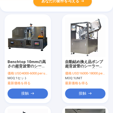
あなたの要件を与える
Benchtop 10mmの高
自動結め換え品ポンプ
さの超音波管のシーリ
超音波管のシーラーの
ング機械1.8KW詰物
反滴るノズルの熱気
価格:
USD4000-6000 per unit
価格:
USD16000-18000 per unit
28pcs/Min
MOQ:
1セット
MOQ:
1UNIT
最新価格を得る
最新価格を得る
接触
接触