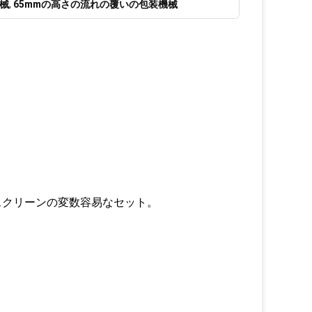
械
,
65mmの高さの流れの覆いの包装機械
ン、スクリーンの変数容易なセット。