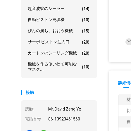
超音波管のシーラー
(14)
自動ピストン充填機
(10)
びんの満ち、おおう機械
(15)
サーボ ピストン注入口
(20)
カートンのシーリング機械
(20)
機械を作る使い捨て可能な
(10)
マスク...
詳細情
接触
材
接触:
Mr. David Zeng Yx
切
電話番号:
86-13923461560
自