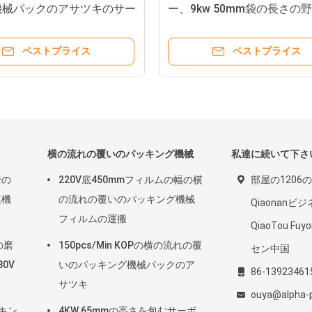
機械パックのアサツキのサー
ー、9kw 50mm袋の長さの
キング機械最下のフィルム
ベストプライス
ベストプライス
横の流れの覆いのパッキング機械
私達に続いて下さ
給の
220V底450mmフィルムの幅の横
部屋の1206の
填機
の流れの覆いのパッキング機械
Qiaonanビ
フィルムの運搬
QiaoTou Fuy
の磨
150pcs/Min KOPの横の流れの覆
セン中国
0V
いのパッキング機械パックのア
86-13923461
サツキ
ouya@alpha-
ッキン
4KW 65mmの高さを包むサーボ