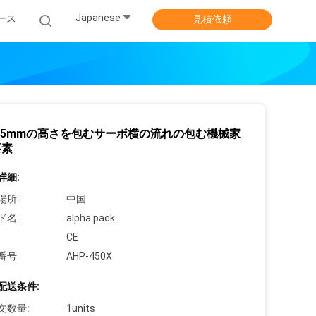
Japanese
ース
見積依頼
 65mmの高さを包むサーボ横の流れの包む機械家
要素
詳細:
場所:
中国
ド名:
alpha pack
CE
番号:
AHP-450X
配送条件:
文数量:
1units