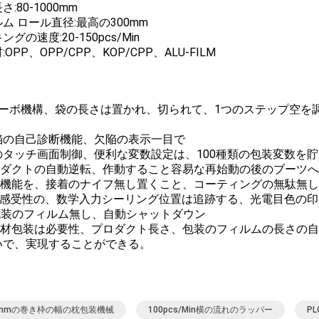
:80-1000mm
ム ロール直径:最高の300mm
グの速度:20-150pcs/Min
OPP、OPP/CPP、KOP/CPP、ALU-FILM
 3サーボ機構、袋の長さは置かれ、切られて、1つのステップ空
欠陥の自己診断機能、欠陥の表示一目で
 色のタッチ画面制御、便利な変数設定は、100種類の包装変数を
プロダクトの自動逆転、作動すること容易な再始動の後のブーツ
停止機能を、接着のナイフ無し置くこと、コーティングの無駄無し
High感受性の、数学入力シーリング位置は追跡する、光電目色の
 包装のフィルム無し、自動シャットダウン
柔軟材包装は必要性、プロダクト長さ、包装のフィルムの長さの
いで、実現することができる。
0mmの巻き枠の幅の枕包装機械
100pcs/min横の流れのラッパー
P