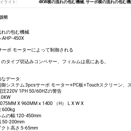
イライト:
4KW横の流れの包む機械
,
サーボ横の流れの包む機
説明
流れの包む機械
AHP-450X
sサーボ モーターによって制御される
トのタイプ切込みコンベヤー、フィルムは底にある。
なデータ:
御システム:3pcsサーボ モーター+PC板+Touchスクリー
圧220V 1PH 50/60HZの警告
.0KW
075MM X 960MM x 1400 （H） L X W X
600kg
ムの幅:120-450mm
50-200mm
クト高さ:5-65mm