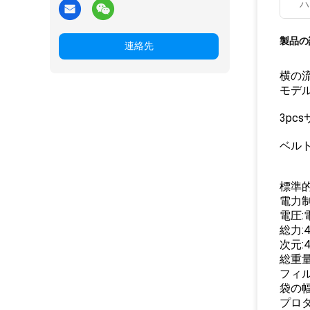
ハ
製品の
連絡先
横の
モデル:
3pc
ベル
標準的
電力制
電圧:電
総力:4
次元:4
総重量:
フィル
袋の幅:
プロダ