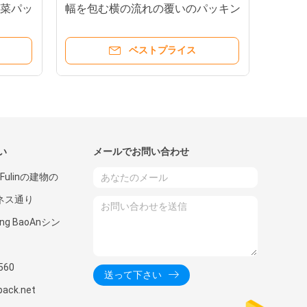
野菜パッ
幅を包む横の流れの覆いのパッキン
グ機械食糧枕
ベストプライス
い
メールでお問い合わせ
Fulinの建物の
ジネス通り
ong BaoAnシン
560
送って下さい
pack.net