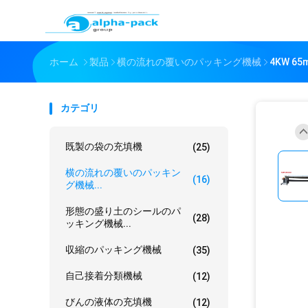
ホーム
製品
横の流れの覆いのパッキング機械
4KW 
カテゴリ
既製の袋の充填機
(25)
横の流れの覆いのパッキン
(16)
グ機械...
形態の盛り土のシールのパ
(28)
ッキング機械...
収縮のパッキング機械
(35)
自己接着分類機械
(12)
びんの液体の充填機
(12)