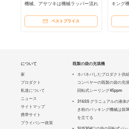
ベヤ
機械、アサツキは機械ラッパー流れ
キング
る
ボ機構
ベストプライス
について
既製の袋の充填機
家
ネバネバしたプロダクト供
プロダクト
コンベヤーの既製の袋の充
私達について
回転式シーリング45ppm
ニュース
316SS グラニュアルの液体
サイトマップ
き粉のパッキング機械は袋38
携帯サイト
を立てる
プライバシー政策
SUS304口の袋の回転式パ