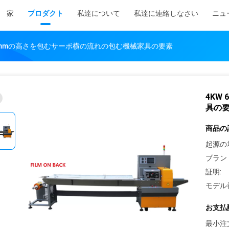
家
プロダクト
私達について
私達に連絡しなさい
ニュ
65mmの高さを包むサーボ横の流れの包む機械家具の要素
4KW
具の
商品の
起源の
ブラン
証明:
モデル
お支払
最小注