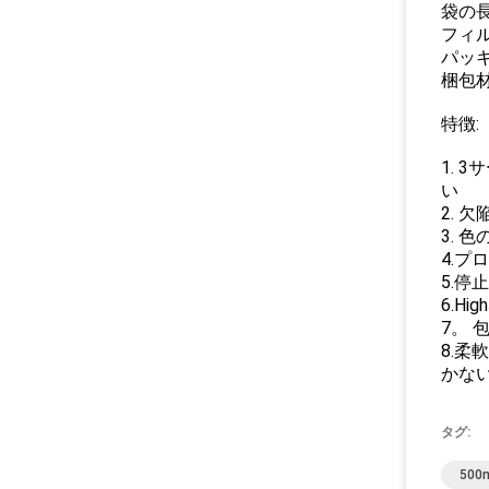
袋の長さ
フィル
パッキン
梱包材:
特徴:
1.
い
2. 
3.
4.
5.
6.
7。
8.
かな
タグ:
50